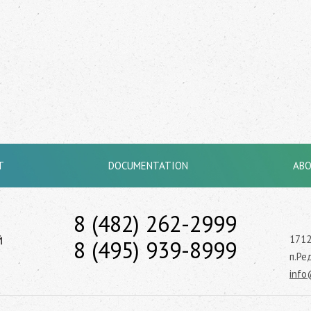
T
DOCUMENTATION
AB
8 (482) 262-2999
1712
8 (495) 939-8999
п.Ре
info